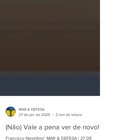
MAR & DEFESA
27 de jan. de 2025
2 min de leitura
(Não) Vale a pena ver de novo!