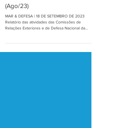
18 de set. de 2023
4 min de leitura
Congresso Nacional & Defesa -
Atividades da CREDN e da CRE
(Ago/23)
MAR & DEFESA | 18 DE SETEMBRO DE 2023
Relatório das atividades das Comissões de
Relações Exteriores e de Defesa Nacional da
Câmara dos...