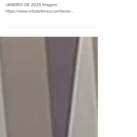
Francisco Novellino* MAR & DEFESA | 27 DE
JANEIRO DE 2025 Imagem:
https://www.infodefensa.com/texto-
diario/mostrar/4291806/marinha-do-bra...