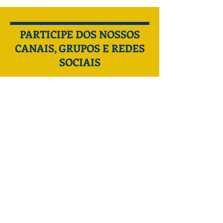
PARTICIPE DOS NOSSOS
CANAIS, GRUPOS E REDES
SOCIAIS
Telegram
WhatsApp
Quero fazer parte →
Quero fazer parte →
X
LinkedIn