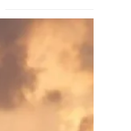
Marcelo Barros ** MAR & DEFESA | 21 DE JANEIRO
DE 2025 Imagem:
https://www.aerodefesanaval.com.br/2023/11/glo-do-
mar-comeca-nesta-segund...