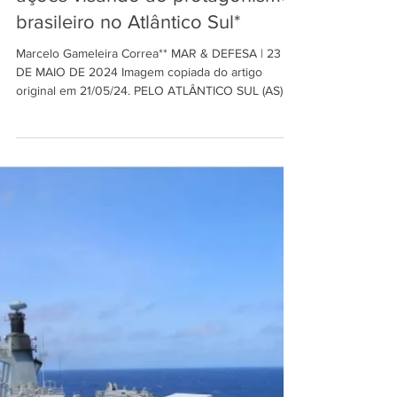
MAR & DEFESA
23 de mai. de 2024
5 min de leitura
Amazônia Azul - Desafios e
ações visando ao protagonismo
brasileiro no Atlântico Sul*
Marcelo Gameleira Correa** MAR & DEFESA | 23
DE MAIO DE 2024 Imagem copiada do artigo
original em 21/05/24. PELO ATLÂNTICO SUL (AS)...