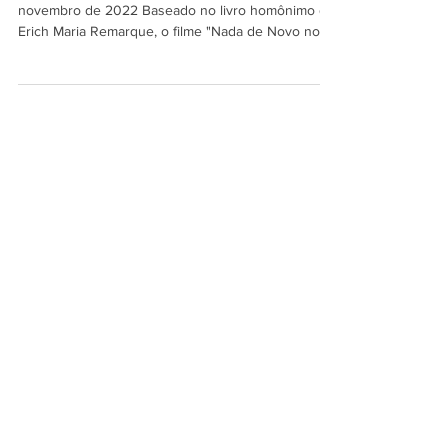
"Nada de novo no front"
Publicado no blog MAR & Defesa em 21 de
novembro de 2022 Baseado no livro homônimo de
Erich Maria Remarque, o filme "Nada de Novo no...
PARTICIPE DOS NOSSOS
CANAIS, GRUPOS E REDES
SOCIAIS
Telegram
WhatsApp
Quero fazer parte →
Quero fazer parte →