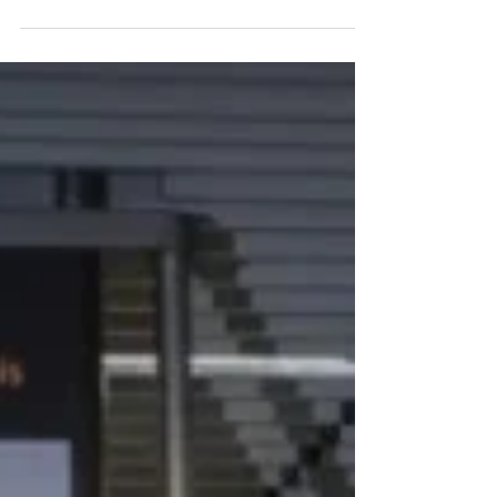
https://www.aerodefesanaval.com.br/2023/11/glo-do-
mar-comeca-nesta-segund...