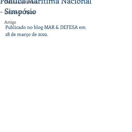
Política Marítima Nacional
Defesa em Revista
- Simpósio
Defesa em Pauta
Artigo
Publicado no blog MAR & DEFESA em 
28 de março de 2022.