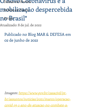
O novo Coronavírus e a
Defesa em Revista
mobilização despercebida
Defesa em Pauta
no Brasil*
Artigo
Atualizado:
8 de jul. de 2022
Publicado no Blog MAR & DEFESA em 
02 de junho de 2022
Imagem: 
https://www.gov.br/casacivil/pt-
br/assuntos/noticias/2021/marco/operacao-
covid-19-1-ano-de-atuacao-no-combate-a-