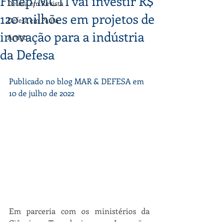
Finep/MCTI vai investir R$
Defesa em Revista
120 milhões em projetos de
Defesa em Pauta
inovação para a indústria
Artigo
da Defesa
Publicado no blog MAR & DEFESA em 
10 de julho de 2022
Em parceria com os ministérios da 