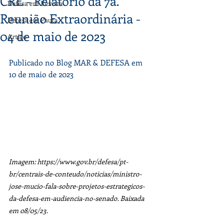
CRE - Relatório da 7a.
Defesa em Revista
Reunião Extraordinária -
Defesa em Pauta
04 de maio de 2023
Artigo
Publicado no Blog MAR & DEFESA em 
10 de maio de 2023
Imagem: 
https://www.gov.br/defesa/pt-
br/centrais-de-conteudo/noticias/ministro-
jose-mucio-fala-sobre-projetos-estrategicos-
da-defesa-em-audiencia-no-senado.
 Baixada 
em 08/05/23.