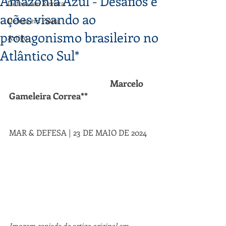
Amazônia Azul - Desafios e
Defesa em Revista
ações visando ao
Defesa em Pauta
protagonismo brasileiro no
Artigo
Atlântico Sul*
					Marcelo 
Gameleira Correa**
MAR & DEFESA | 23 DE MAIO DE 2024
Imagem copiada do artigo original em 