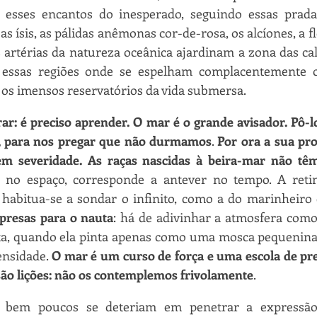
sses encantos do inesperado, seguindo essas prada
 as ísis, as pálidas anêmonas cor-de-rosa, os alcíones, a f
 artérias da natureza oceânica ajardinam a zona das ca
, essas regiões onde se espelham complacentemente o
m os imensos reservatórios da vida submersa.
r: é preciso aprender. O mar é o grande avisador. Pô-l
o, para nos pregar que não durmamos
. 
Por ora a sua pro
em severidade. As raças nascidas à beira-mar não têm 
, no espaço, corresponde a antever no tempo. A retin
presas para o nauta
: há de adivinhar a atmosfera como
ta, quando ela pinta apenas como uma mosca pequenina 
nsidade. 
O mar é um curso de força e uma escola de pre
são lições: não os contemplemos frivolamente
.
 bem poucos se deteriam em penetrar a expressão 