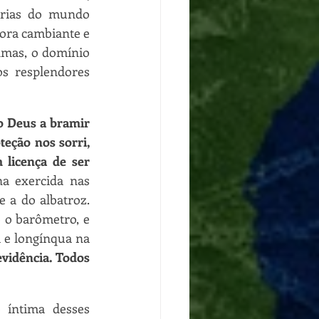
rias do mundo 
lora cambiante e 
lmas, o domínio 
s resplendores 
o Deus a bramir 
teção nos sorri, 
licença de ser 
a exercida nas 
distâncias marinhas habitua-se a sondar o infinito, como a do marinheiro e a do albatroz. 
 o barômetro, e 
e longínqua na 
vidência. Todos 
íntima desses 