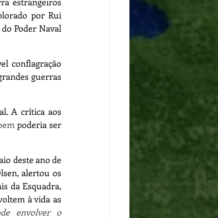
a estrangeiros 
lorado por Rui 
 do Poder Naval 
l conflagração 
grandes guerras 
. A crítica aos 
 bem 
poderia ser 
io deste ano de 
en, alertou os 
s da Esquadra, 
oltem à vida as 
e envolver o 