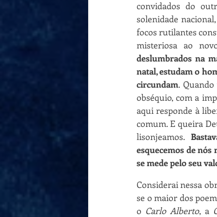
convidados do outr
solenidade nacional,
focos rutilantes cons
misteriosa ao novo
deslumbrados na mag
natal, estudam o hom
circundam
. Quando 
obséquio, com a imp
aqui responde à libe
comum. E queira Deu
lisonjeamos. 
Basta
esquecemos de nós
se mede pelo seu val
Considerai nessa ob
se o maior dos poema
o 
Carlo Alberto
, a 