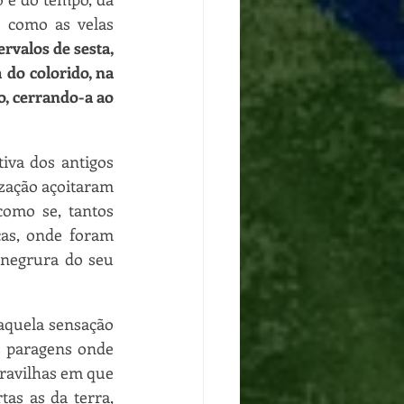
 como as velas 
rvalos de sesta, 
do colorido, na 
, cerrando-a ao 
va dos antigos 
zação açoitaram 
omo se, tantos 
as, onde foram 
 negrura do seu 
aquela sensação 
s paragens onde 
ravilhas em que 
as as da terra, 