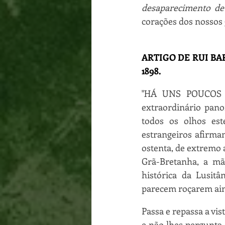
desaparecimento de
corações dos nossos
ARTIGO DE RUI BARBO
1898. 
"HÁ UNS POUCOS DI
extraordinário pano
todos os olhos est
estrangeiros afirma
ostenta, de extremo a
Grã-Bretanha, a mã
histórica da Lusitâ
parecem roçarem ain
Passa e repassa a vi
e não lhes pergunta