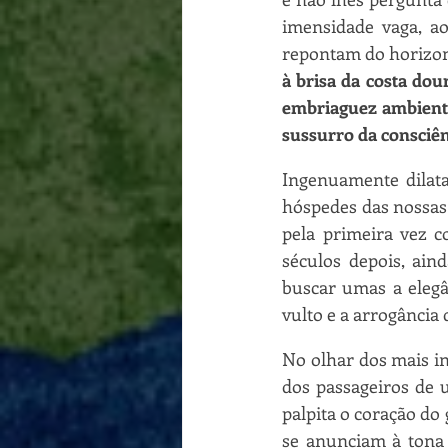
imensidade vaga, a
repontam do horizon
à brisa da costa dou
embriaguez ambiente
sussurro da consciênc
Ingenuamente dilata
hóspedes das nossas 
pela primeira vez c
séculos depois, ain
buscar umas a elegâ
vulto e a arrogância 
No olhar dos mais in
dos passageiros de u
palpita o coração do
se anunciam à tona e