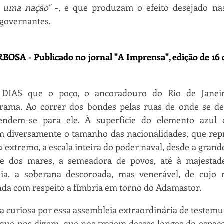
 uma nação"
 -, e que produzam o efeito desejado na
 governantes.
SA - Publicado no jornal "A Imprensa", edição de 16 
AS que o poço, o ancoradouro do Rio de Janeiro
rama. Ao correr dos bondes pelas ruas de onde se des
endem-se para ele. À superfície do elemento azul c
m diversamente o tamanho das nacionalidades, que repre
 extremo, a escala inteira do poder naval, desde a grand
e dos mares, a semeadora de povos, até à majestade
nia, a soberana descoroada, mas venerável, de cujo 
da com respeito a fímbria em torno do Adamastor.
sta curiosa por essa assembleia extraordinária de testemu
 que nos dizem, que nos trazem desses longes do espaço