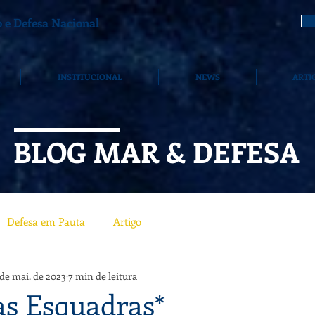
 e Defesa Nacional
INSTITUCIONAL
NEWS
ARTI
BLOG MAR & DEFESA
Defesa em Pauta
Artigo
 de mai. de 2023
7 min de leitura
as Esquadras*