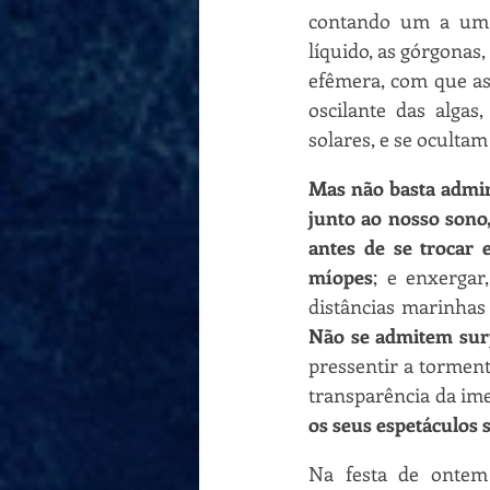
contando um a um e
líquido, as górgonas,
efêmera, com que as
oscilante das algas
solares, e se oculta
Mas não basta admira
junto ao nosso son
antes de se trocar 
míopes
; e enxergar
Não se admitem sur
pressentir a tormen
transparência da ime
os seus espetáculos 
Na festa de ontem