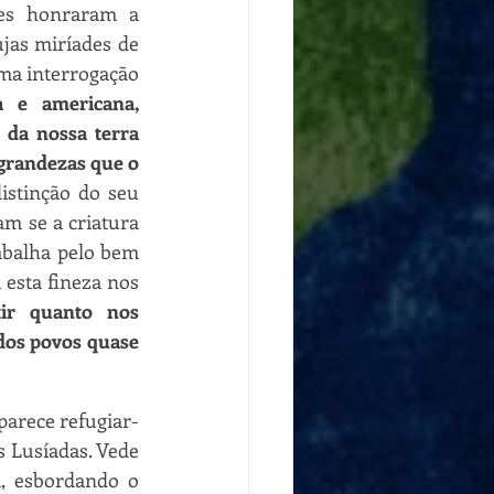
es honraram a 
jas miríades de 
uma interrogação 
a e americana, 
da nossa terra 
grandezas que o 
stinção do seu 
m se a criatura 
abalha pelo bem 
sta fineza nos 
ir quanto nos 
os povos quase 
parece refugiar-
 Lusíadas. Vede 
, esbordando o 