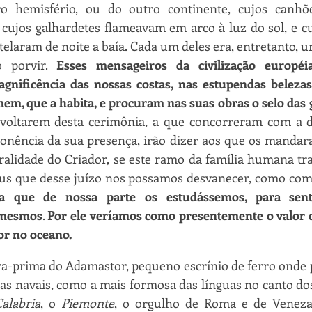
o hemisfério, ou do outro continente, cujos canhõ
 cujos galhardetes flameavam em arco à luz do sol, e cu
telaram de noite a baía. Cada um deles era, entretanto, 
 porvir. 
Esses mensageiros da civilização européi
nificência das nossas costas, nas estupendas belezas 
em, que a habita, e procuram nas suas obras o selo das 
voltarem desta cerimônia, a que concorreram com a di
onência da sua presença, irão dizer aos que os mandara
ralidade do Criador, se este ramo da família humana tr
s que desse juízo nos possamos desvanecer, como com e
va que de nossa parte os estudássemos, para sent
 mesmos
. 
Por ele veríamos como presentemente o valor d
or no oceano.
ra-prima do Adamastor, pequeno escrínio de ferro onde 
s navais, como a mais formosa das línguas no canto dos
Calabria
, o 
Piemonte
, o orgulho de Roma e de Veneza