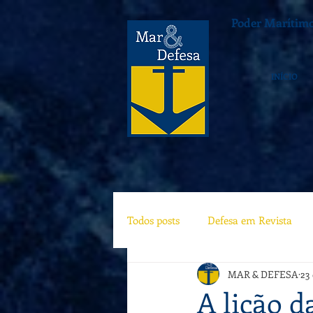
Poder Marítimo
INÍCIO
Todos posts
Defesa em Revista
MAR & DEFESA
23
A lição d