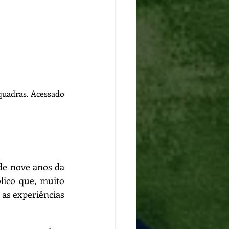
quadras
. Acessado 
de nove anos da 
ico que, muito 
s experiências 