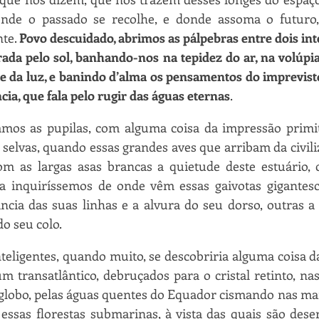
onde o passado se recolhe, e donde assoma o futuro,
te. 
Povo descuidado, abrimos as pálpebras entre dois inte
rada pelo sol, banhando-nos na tepidez do ar, na volúpia 
 da luz, e banindo d’alma os pensamentos do imprevisto
ia, que fala pelo rugir das águas eternas
.
mos as pupilas, com alguma coisa da impressão primiti
selvas, quando essas grandes aves que arribam da civili
om as largas asas brancas a quietude deste estuário, c
da inquiríssemos de onde vêm essas gaivotas gigantesc
ncia das suas linhas e a alvura do seu dorso, outras a
do seu colo.
teligentes, quando muito, se descobriria alguma coisa d
m transatlântico, debruçados para o cristal retinto, na
 globo, pelas águas quentes do Equador cismando nas ma
ssas florestas submarinas, à vista das quais são desert