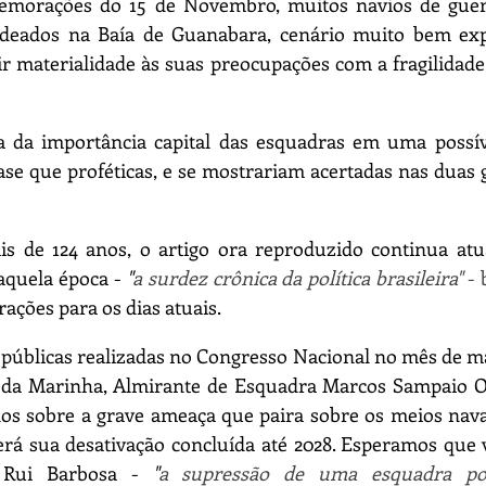
morações do 15 de Novembro, muitos navios de guerr
deados na Baía de Guanabara, cenário muito bem exp
r materialidade às suas preocupações com a fragilidade
a da importância capital das esquadras em uma possíve
se que proféticas, e se mostrariam acertadas nas duas 
s de 124 anos, o artigo ora reproduzido continua atual
aquela época - 
"
a surdez crônica da política brasileira"
 -
ações para os dias atuais.
públicas realizadas no Congresso Nacional no mês de ma
da Marinha, Almirante de Esquadra Marcos Sampaio Ols
os sobre a grave ameaça que paira sobre os meios navai
rá sua desativação concluída até 2028. Esperamos que v
e Rui Barbosa - 
"
a supressão de uma esquadra pod