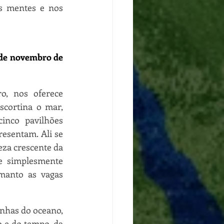
s mentes e nos 
de novembro de 
, nos oferece 
cortina o mar, 
inco pavilhões 
sentam. Ali se 
eza crescente da 
 simplesmente 
manto as vagas 
nhas do oceano, 
 e do tempo, da 